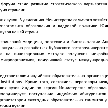
форума стало развитие стратегического партнерства
умя странами.
ких вузов. В делегацию Министерства сельского хозяйст
епартамента образования и кадровой политики
Юл
вузов нашей страны.
теринарной медицины, зоотехнии и биотехнологии
Ан
е актуальных разработках Кубанского госагроуниверсите
ие на инновационных методах получения микробн
микроорганизмов, получившей статус международно
редставителями индийских образовательных организаци
nstitutions. Кроме того, состоялись переговоры меж
дущих вузов Индии по версии Министерства образован
 координирует поступление индийских абитуриентов
организатором ежегодных образовательных саммитов д
скими вузами.