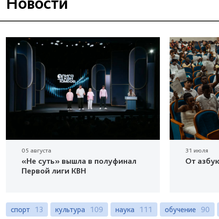
Новости
05 августа
31 июля
«Не суть» вышла в полуфинал
От азбу
Первой лиги КВН
спорт
13
культура
109
наука
111
обучение
90