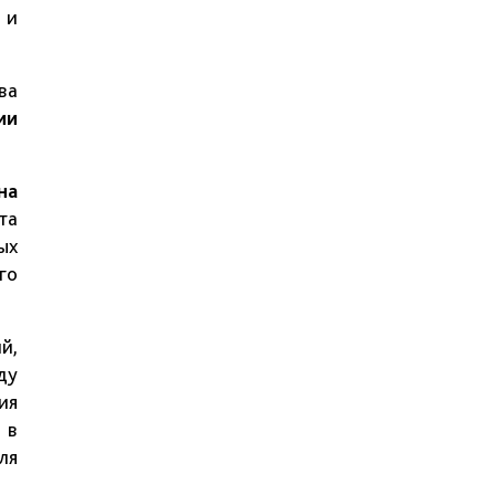
 и
ва
ии
на
та
ых
го
й,
ду
ия
 в
ля