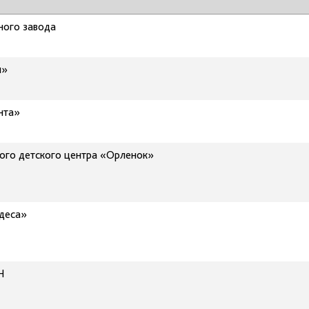
ного завода
н»
нта»
кого детского центра «Орленок»
деса»
Н