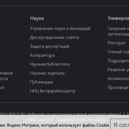
Наука
Универси
Управление науки и инноваций
Сведения 
организац
Диссертационные советы
Ректорат
Защита диссертаций
Ученый со
Аспирантура
Подраздел
Научная библиотека
Развитие 
тников
Научные журналы
есса
Антимоноп
Публикации
ся
Противоде
НИЦ Ветфармбиоцентр
2026 ФГБОУ ВО «Кубанский государственный аграрный университет имени И. Т. 
Адреса и контакты
Телефонный справочник КубГАУ
Я сог
вис Яндекс.Метрика, который использует файлы Cookie.