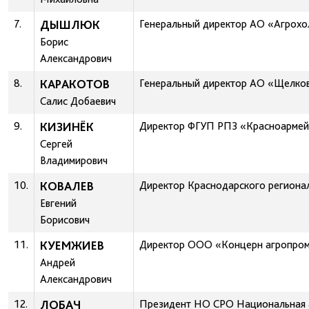
7.
ДЫШЛЮК
Генеральный директор АО «Агрох
Борис
Александрович
8.
КАРАКОТОВ
Генеральный директор АО «Щелко
Салис Добаевич
9.
КИЗИНЁК
Директор ФГУП РПЗ «Красноарме
Сергей
Владимирович
10.
КОВАЛЕВ
Директор Краснодарского региона
Евгений
Борисович
11.
КУЕМЖИЕВ
Директор ООО «Концерн агропро
Андрей
Александрович
12.
ЛОБАЧ
Президент НО СРО Национальная а