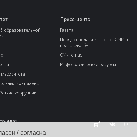
тет
Пресс-центр
об образовательной
Газета
ии
Порядок подачи запросов СМИ в
пресс-службу
вет
СМИ о нас
ения
Инфографические ресурсы
университета
ольный комплаенс
йствие коррупции
Трубилина»
ласен / согласна