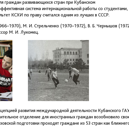
ля граждан развивающихся стран при Кубанском
 эффективная система интернациональной работы со студентами,
ьтет КСХИ по праву считался одним из лучших в СССР.
1966–1970), М. И. Стрельченко (1970–1972), В. Б. Чернышов (197
ссор М. И. Лукомец.
онцепцией развития международной деятельности Кубанского ГА
овительное отделение для иностранных граждан возобновило сво
зовской подготовки проходят граждане из 53 стран как ближнег