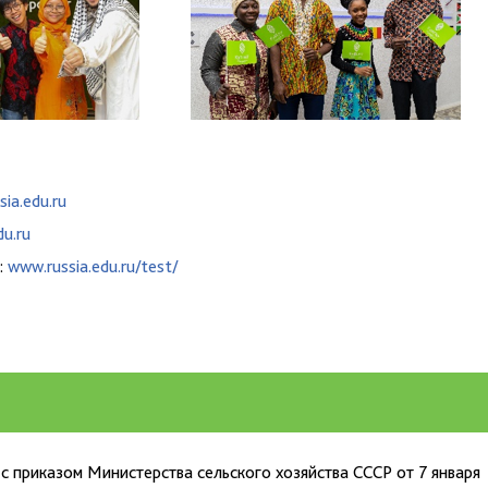
ia.edu.ru
du.ru
:
www.russia.edu.ru/test/
с приказом Министерства сельского хозяйства СССР от 7 января