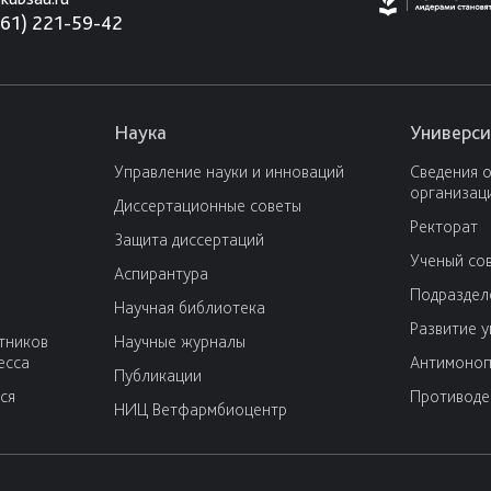
861) 221-59-42
Наука
Универси
Управление науки и инноваций
Сведения 
организац
Диссертационные советы
Ректорат
Защита диссертаций
Ученый со
Аспирантура
Подраздел
Научная библиотека
Развитие 
тников
Научные журналы
есса
Антимоноп
Публикации
ся
Противоде
НИЦ Ветфармбиоцентр