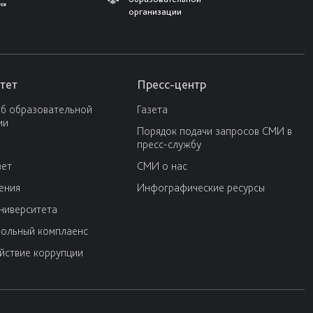
организации
тет
Пресс-центр
об образовательной
Газета
ии
Порядок подачи запросов СМИ в
пресс-службу
вет
СМИ о нас
ения
Инфографические ресурсы
университета
ольный комплаенс
йствие коррупции