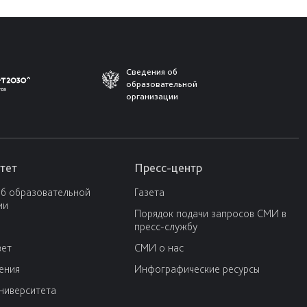
Сведения об
образовательной
организации
тет
Пресс-центр
об образовательной
Газета
ии
Порядок подачи запросов СМИ в
пресс-службу
вет
СМИ о нас
ения
Инфографические ресурсы
университета