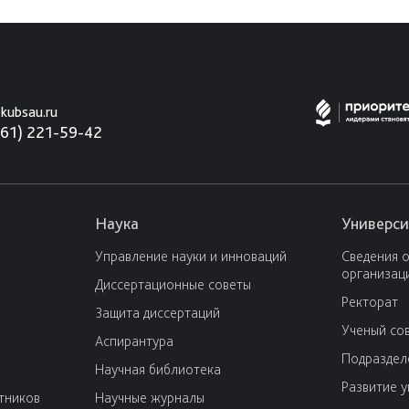
kubsau.ru
861) 221-59-42
Наука
Универси
Управление науки и инноваций
Сведения 
организац
Диссертационные советы
Ректорат
Защита диссертаций
Ученый со
Аспирантура
Подраздел
Научная библиотека
Развитие 
тников
Научные журналы