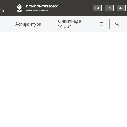
EN
ТЬ
Олимпиада
Аспирантура
"Агро"