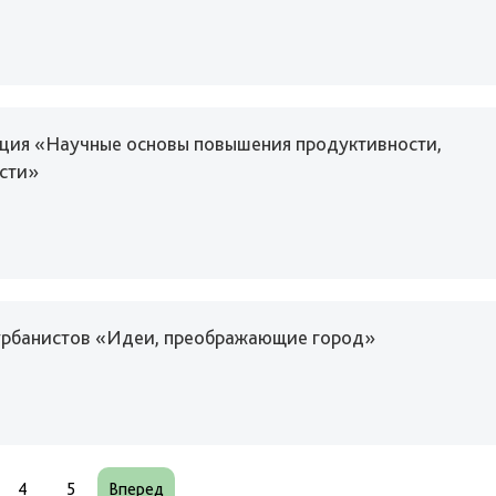
нция «Научные основы повышения продуктивности,
сти»
 урбанистов «Идеи, преображающие город»
4
5
Вперед